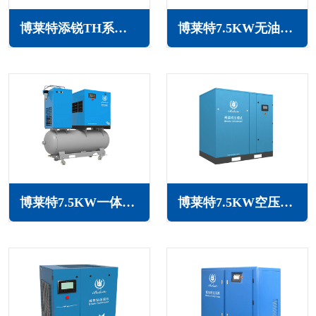
博莱特添锐TH系列7.5KW空压机
博莱特7.5KW无油水润滑空压机BLW系列
博莱特7.5KW一体式空压机BLT系列
博莱特7.5KW空压机BLT系列