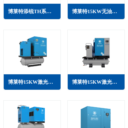
博莱特添锐TH系列15KW空压机
博莱特15KW无油水润滑空压机BLW系列
博莱特15KW激光切割机专用空压机BLT系列
博莱特15KW激光切割专用变频空压机BLC系列