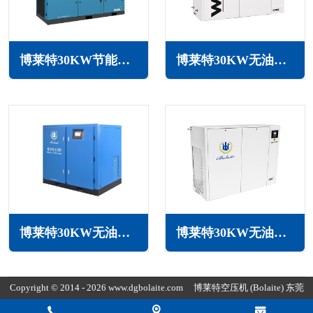
博莱特30KW节能永磁变频空压机BLT S系列
博莱特30KW无油空压机WIS系列
博莱特30KW无油水润滑空压机BLW系列
博莱特30KW无油水润滑空压机BLO系列
Copyright © 2014 - 2026 www.dgbolaite.com
博莱特空压机
(Bolaite) 东莞
市康普达节能科技有限公司版权所有
粤ICP备19154118号-4
粤公网