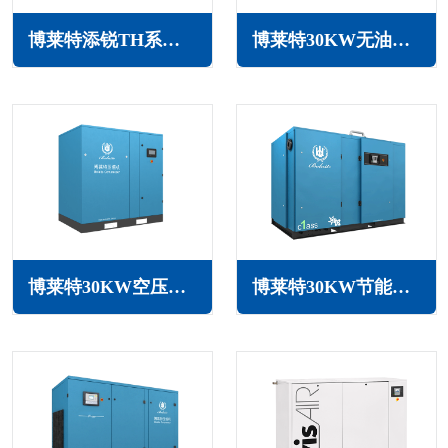
博莱特添锐TH系列30KW空压机
博莱特30KW无油水润滑空压机BLW系列
博莱特30KW空压机BLT系列
博莱特30KW节能空压机BLT S系列