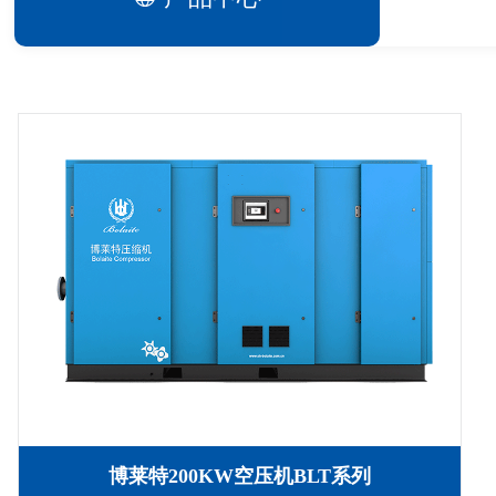
博莱特200KW空压机BLT系列