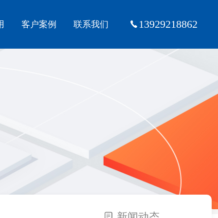
13929218862
用
客户案例
联系我们
新闻动态