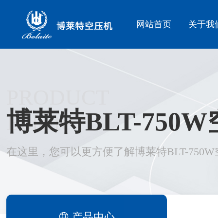
网站首页
关于我
PRODUCT
博莱特BLT-750
Bolaite
在这里，您可以更方便了解博莱特BLT-750
产品中心