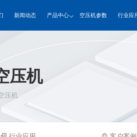
们
新闻动态
产品中心
空压机参数
行业应
W空压机
W空压机
行业应用
客户案例