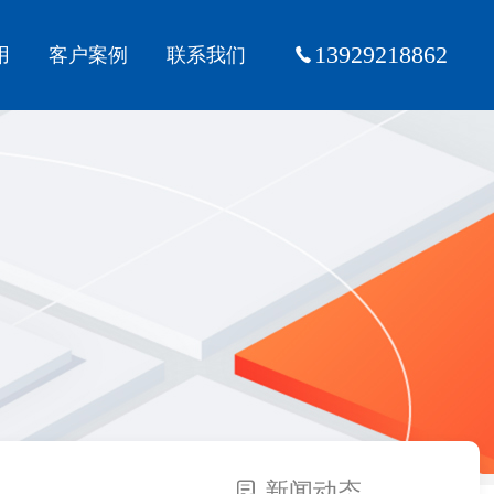
13929218862
用
客户案例
联系我们
新闻动态