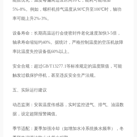
能效优化：温度每偏离适宜区间10℃，能耗可能增加
5%-8%。例如，螺杆机排气温度从90℃升至100℃时，轴功
率可能上升2%-3%。
设备寿命：长期高温运行会使密封件老化速度加快3-5倍，
轴承寿命缩短约40%。据统计，严格控制温度的空压机故障
率比温度失控设备低60%以上。
安全合规：超过GB/T13277.1等标准规定的温度限值，可能
触发过载保护停机，甚至违反安全生产法规。
五、实际运行建议
动态监测：安装温度传感器，实时监控进气、排气、油温数
据，设定超限报警阈值。
季节适配：夏季加强冷却（如增加水冷系统换水频率），冬