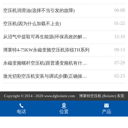
06-08
空压机润滑油(选择不当引发的故障)
01-22
空压机(因为什么加载不上去)
12-10
从沼气中提取可再生能源(环保高效的解决方案)
09-13
博莱特4-75KW永磁变频空压机添锐TH系列
07-29
永磁变频螺杆空压机(跟普通变频机有什么不同)
02-23
激光切割空压机安装与调试步骤(正确操作确保正常运行)
Copyright © 2014 - 2026 www.dgbolaite.com
博莱特空压机
(Bolaite) 东莞
市康普达节能科技有限公司版权所有
粤ICP备19154118号-4
粤公网
电话
位置
产品
安备44190002007797