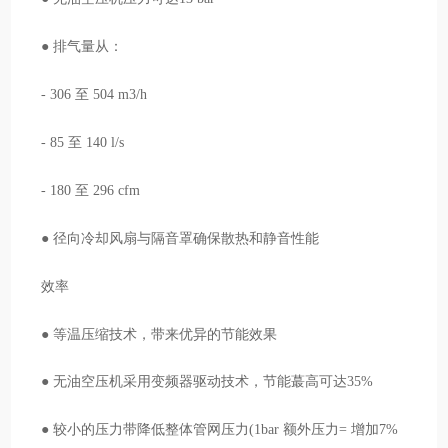
● 排气量从：
- 306 至 504 m3/h
- 85 至 140 l/s
- 180 至 296 cfm
● 径向冷却风扇与隔音罩确保散热和静音性能
效率
● 等温压缩技术，带来优异的节能效果
● 无油空压机采用变频器驱动技术，节能蕞高可达35%
● 较小的压力带降低整体管网压力(1bar 额外压力= 增加7%