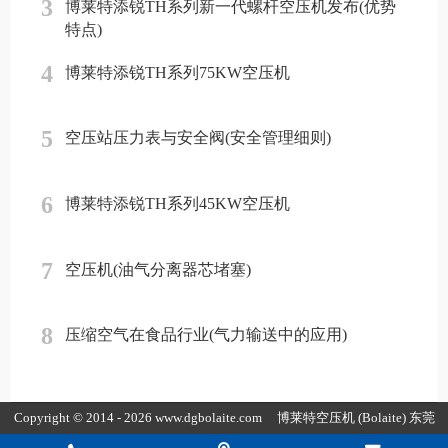
3
博莱特添锐TH系列新一代螺杆空压机发布(优势
特点)
4
博莱特添锐TH系列75KW空压机
5
空压站压力表与安全阀(安全管理细则)
6
博莱特添锐TH系列45KW空压机
7
空压机(油气分离器芯堵塞)
8
压缩空气在食品行业(气力输送中的应用)
Copyright © 2014 - 2026 www.dgbolaite.com
博莱特空压机
(Bolaite) 东莞
市康普达节能科技有限公司版权所有
粤ICP备19154118号-4
粤公网