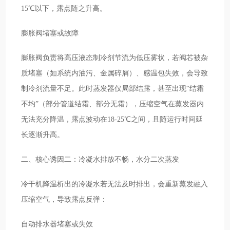
15℃以下，露点随之升高。
膨胀阀堵塞或故障
膨胀阀负责将高压液态制冷剂节流为低压雾状，若阀芯被杂
质堵塞（如系统内油污、金属碎屑）、感温包失效，会导致
制冷剂流量不足。此时蒸发器仅局部结露，甚至出现“结霜
不均”（部分管道结霜、部分无霜），压缩空气在蒸发器内
无法充分降温，露点波动在18-25℃之间，且随运行时间延
长逐渐升高。
二、核心诱因二：冷凝水排放不畅，水分二次蒸发
冷干机降温析出的冷凝水若无法及时排出，会重新蒸发融入
压缩空气，导致露点反弹：
自动排水器堵塞或失效