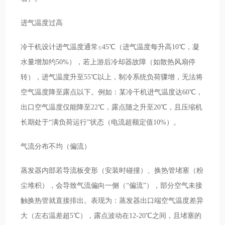
进气温度过高
冷干机设计进气温度通常≤45℃（进气温度每升高10℃，凝
水量增加约50%），若上游后冷却器故障（如散热风扇停
转），进气温度升至55℃以上，制冷系统负荷骤增，无法将
空气温度降至露点以下。例如：某冷干机进气温度达60℃，
出口空气温度仅能降至22℃，露点随之升至20℃，且压缩机
长期处于“满负荷运行”状态（电流超额定值10%）。
气流分布不均（偏流）
蒸发器内部若导流板变形（安装时碰撞）、换热管堵塞（粉
尘堆积），会导致气流偏向一侧（“偏流”），部分空气未接
触换热管就直接排出。表现为：蒸发器出口端空气温度差异
大（左右温差超5℃），露点波动在12-20℃之间，且堵塞的