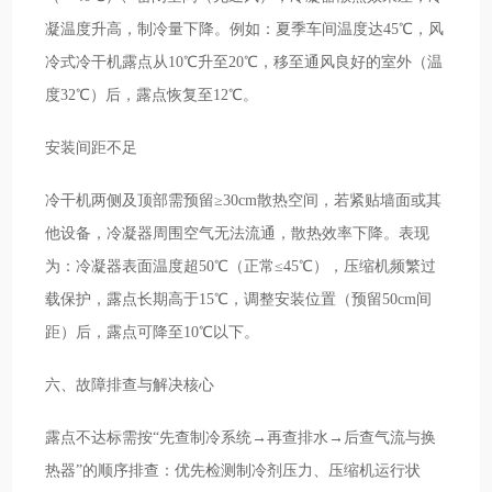
凝温度升高，制冷量下降。例如：夏季车间温度达45℃，风
冷式冷干机露点从10℃升至20℃，移至通风良好的室外（温
度32℃）后，露点恢复至12℃。
安装间距不足
冷干机两侧及顶部需预留≥30cm散热空间，若紧贴墙面或其
他设备，冷凝器周围空气无法流通，散热效率下降。表现
为：冷凝器表面温度超50℃（正常≤45℃），压缩机频繁过
载保护，露点长期高于15℃，调整安装位置（预留50cm间
距）后，露点可降至10℃以下。
六、故障排查与解决核心
露点不达标需按“先查制冷系统→再查排水→后查气流与换
热器”的顺序排查：优先检测制冷剂压力、压缩机运行状