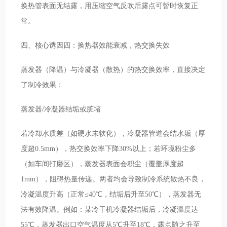
换热管表面无结露，用压缩空气反吹后露点可暂时恢复正
常。
四、核心诱因四：换热器效能衰减，热交换失效
蒸发器（降温）与冷凝器（散热）的热交换效率，直接决定
了制冷效果：
蒸发器/冷凝器结垢或脏堵
若冷却水质差（如硬水未软化），冷凝器管道会结水垢（厚
度超0.5mm），热交换效率下降30%以上；若环境粉尘多
（如车间打磨区），蒸发器表面会积尘（覆盖厚度超
1mm），阻碍热量传递。两者均会导致制冷系统散热不良，
冷凝温度升高（正常≤40℃，结垢后升至50℃），蒸发器无
法有效降温。例如：某冷干机冷凝器结垢后，冷凝温度达
55℃，蒸发器出口空气温度从5℃升至18℃，露点随之升至