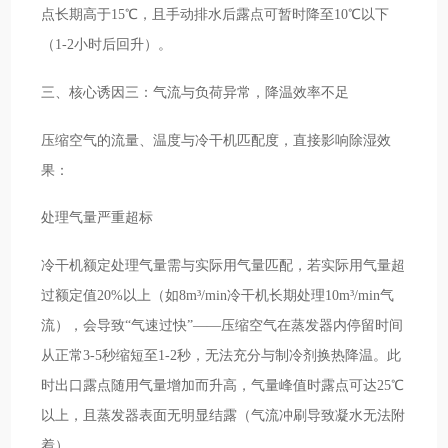
点长期高于15℃，且手动排水后露点可暂时降至10℃以下
（1-2小时后回升）。
三、核心诱因三：气流与负荷异常，降温效率不足
压缩空气的流量、温度与冷干机匹配度，直接影响除湿效
果：
处理气量严重超标
冷干机额定处理气量需与实际用气量匹配，若实际用气量超
过额定值20%以上（如8m³/min冷干机长期处理10m³/min气
流），会导致“气速过快”——压缩空气在蒸发器内停留时间
从正常3-5秒缩短至1-2秒，无法充分与制冷剂换热降温。此
时出口露点随用气量增加而升高，气量峰值时露点可达25℃
以上，且蒸发器表面无明显结露（气流冲刷导致凝水无法附
着）。