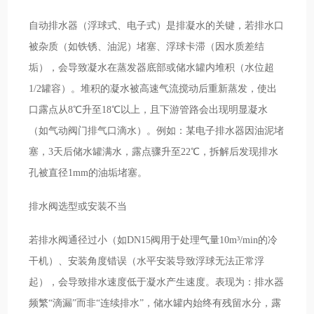
自动排水器（浮球式、电子式）是排凝水的关键，若排水口
被杂质（如铁锈、油泥）堵塞、浮球卡滞（因水质差结
垢），会导致凝水在蒸发器底部或储水罐内堆积（水位超
1/2罐容）。堆积的凝水被高速气流搅动后重新蒸发，使出
口露点从8℃升至18℃以上，且下游管路会出现明显凝水
（如气动阀门排气口滴水）。例如：某电子排水器因油泥堵
塞，3天后储水罐满水，露点骤升至22℃，拆解后发现排水
孔被直径1mm的油垢堵塞。
排水阀选型或安装不当
若排水阀通径过小（如DN15阀用于处理气量10m³/min的冷
干机）、安装角度错误（水平安装导致浮球无法正常浮
起），会导致排水速度低于凝水产生速度。表现为：排水器
频繁“滴漏”而非“连续排水”，储水罐内始终有残留水分，露