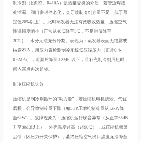
制冷剂（如R22、R410A）是热量交换的介质，若管道焊接
处泄漏、阀门密封件老化，会导致制冷剂存量不足（低于额
定值20%以上）。此时蒸发器无法有效吸收热量，压缩空气
降温幅度缩小（正常从40℃降至5℃，不足时仅降至
20℃），水分无法充分冷凝。表现为：蒸发器表面无结露或
结露不均，用压力表检测制冷系统低压端压力（正常0.4-
0.6MPa），泄漏后降至0.2MPa以下，且补充制冷剂后短时
间内露点再次超标。
制冷压缩机失效
压缩机是制冷剂循环的“动力源”，若压缩机电机烧毁、气缸
磨损，会导致制冷量下降（如5HP压缩机制冷量从12kW降
至6kW）。故障现象为：压缩机运行噪音异常（从正常65dB
升至80dB以上）、外壳温度过高（超90℃），或压缩机频繁
启停（因压力开关保护），蕞终压缩空气出口温度无法降至