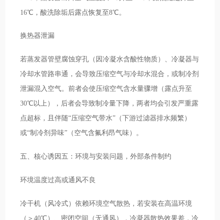
16℃，酸洗除垢后露点恢复至8℃。
换热器泄漏
若蒸发器管壁腐蚀穿孔（因冷凝水含酸性物质）、冷凝器与
冷却水管路串通，会导致压缩空气与冷却水混合，或制冷剂
泄漏混入空气。前者会使压缩空气含水量骤增（露点升至
30℃以上），后者会导致制冷量下降，两者均会引发严重露
点超标，且伴随“压缩空气带水”（下游过滤器排水频繁）
或“制冷剂异味”（空气含氟利昂气味）。
五、核心诱因五：环境与安装问题，外部条件制约
环境温度过高或通风不良
冷干机（风冷式）依赖环境空气散热，若安装在高温环境
（＞40℃）、密闭空间（无通风），冷凝器散热效果差，冷