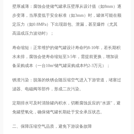
壁厚减薄：腐蚀会使储气罐承压壁厚从设计值（如8mm）逐
步变薄，当厚度低于安全标准（如3mm）时，罐体可能在额
定压力（如0.8MPa）下出现鼓包、泄漏，甚至爆炸（尤其
高温或压力波动时）；
寿命缩短：正常维护的储气罐设计寿命约8-10年，若长期积
水未排，腐蚀会使寿命缩短至3-5年，需提前更换，增加设
备采购成本（一台10m³储气罐采购成本约2-3万元）；
锈渣污染：脱落的铁锈会随压缩空气进入下游管道，堵塞过
滤器、电磁阀等部件，形成二次污染。
定期排水可及时清除罐内积水，切断腐蚀反应的“水源”，避
免罐壁氧化，确保储气罐长期处于安全承压状态。
二、保障压缩空气品质，避免下游设备故障