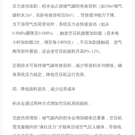
压力波动加剧：积水会占据储气罐的有效容积（如10m³储气
罐积水2m³，实际有效容积仅8m³），导致缓冲能力下降。
当下游用气负荷变化时，系统压力会快速波动（如从
0.8MPa骤降至0.6MPa），触发空压机频繁加卸载（原本每
小时加卸载3次，增至每小时8次），不仅加剧接触器、进气
阀等部件磨损，还会使空压机能耗升高8%-12%。
定期排水可保持储气罐有效容积，减少管道积水与锈蚀，确
保系统压力稳定，降低空压机运行负荷。
四、降低能耗损失，减少运营成本
积水会通过两种方式增加空压机系统能耗：
无效负荷增加：储气罐内的积水会增加罐体总重量，空压机
需克服额外的“液柱压力”才能将压缩空气压入罐体，导致电