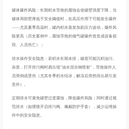
罐体爆炸风险：长期积水导致的腐蚀会使罐壁强度下降，当
罐体局部壁厚低于安全阈值时，在高压作用下可能发生爆炸
——尤其夏季高温时，罐内积水蒸发加剧压力波动，爆炸风
险更高（历史案例中，腐蚀导致的储气罐爆炸曾造成设备损
毁、人员伤亡）；
排水操作安全隐患：若积水长期未排，罐底可能沉积油污、
杂质，打开排污阀时易出现“油水混合物喷射”，导致操作人
员滑倒或烫伤（尤其冬季积水结冰，解冻后突然排出易引发
意外）。
定期排水可避免罐壁过度腐蚀，降低爆炸风险；同时通过规
范排水（如缓慢开启排污阀、佩戴防护手套），减少运维操
作中的安全隐患。