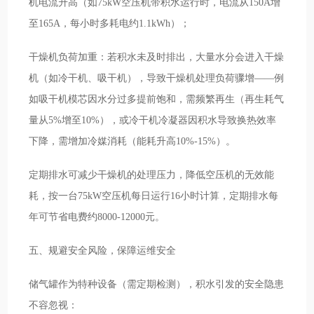
机电流升高（如75kW空压机带积水运行时，电流从150A增
至165A，每小时多耗电约1.1kWh）；
干燥机负荷加重：若积水未及时排出，大量水分会进入干燥
机（如冷干机、吸干机），导致干燥机处理负荷骤增——例
如吸干机模芯因水分过多提前饱和，需频繁再生（再生耗气
量从5%增至10%），或冷干机冷凝器因积水导致换热效率
下降，需增加冷媒消耗（能耗升高10%-15%）。
定期排水可减少干燥机的处理压力，降低空压机的无效能
耗，按一台75kW空压机每日运行16小时计算，定期排水每
年可节省电费约8000-12000元。
五、规避安全风险，保障运维安全
储气罐作为特种设备（需定期检测），积水引发的安全隐患
不容忽视：