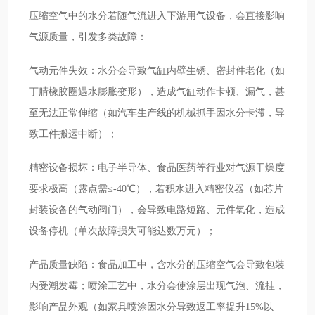
压缩空气中的水分若随气流进入下游用气设备，会直接影响
气源质量，引发多类故障：
气动元件失效：水分会导致气缸内壁生锈、密封件老化（如
丁腈橡胶圈遇水膨胀变形），造成气缸动作卡顿、漏气，甚
至无法正常伸缩（如汽车生产线的机械抓手因水分卡滞，导
致工件搬运中断）；
精密设备损坏：电子半导体、食品医药等行业对气源干燥度
要求极高（露点需≤-40℃），若积水进入精密仪器（如芯片
封装设备的气动阀门），会导致电路短路、元件氧化，造成
设备停机（单次故障损失可能达数万元）；
产品质量缺陷：食品加工中，含水分的压缩空气会导致包装
内受潮发霉；喷涂工艺中，水分会使涂层出现气泡、流挂，
影响产品外观（如家具喷涂因水分导致返工率提升15%以