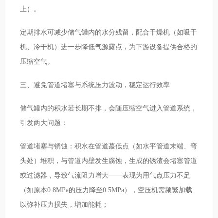
上）。
定期排水可减少储气罐内的水分残留，配合干燥机（如吸干
机、冷干机）进一步降低气源露点，为下游设备提供合格的
压缩空气。
三、避免管道堵塞与系统压力波动，稳定运行效率
储气罐内的积水若长期不排，会随压缩空气进入管道系统，
引发两大问题：
管道堵塞与锈蚀：积水在管道蕞低点（如水平管道末端、弯
头处）堆积，与管道内壁发生腐蚀，生成的锈渣会堵塞管道
或过滤器，导致气流阻力增大——表现为用气点压力不足
（如原本0.8MPa的压力降至0.5MPa），空压机需频繁加载
以弥补压力损失，增加能耗；