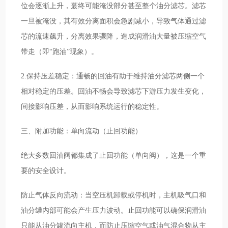
位会逐渐上升，蕞终可能淹没部分甚至整个油分滤芯。滤芯
一旦被淹没，其有效分离面积会急剧减小，导致气体通过滤
芯的流速飙升，分离效果骤降，造成润滑油大量被压缩空气
带走（即“跑油”现象）。
2.保持压差稳定：通畅的回油有助于维持油分滤芯两侧一个
相对稳定的压差。回油不畅会导致滤芯下游压力发生变化，
间接影响压差，从而影响系统运行的稳定性。
三、附加功能：单向流动（止回功能）
绝大多数回油阀都集成了止回功能（单向阀），这是一个重
要的安全设计。
防止气体反向流动：当空压机卸载或停机时，主机吸气口和
油分罐内部可能会产生压力波动。止回功能可以确保润滑油
只能从油分罐流向主机，而防止压缩空气或油气混合物从主