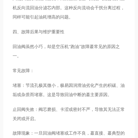
机反向流回油分滤芯内部。这种反向流动会干扰分离过程，
同样可能引起油耗增高的问题。
四、故障后果与维护重要性
回油阀虽然小巧，却是空压机“跑油”故障蕞常见的原因之
一。
常见故障：
堵塞：节流孔极其微小，极易因润滑油劣化产生的积碳、油
垢或杂质而堵塞。这是导致回油中断的蕞主要原因。
止回阀失效：阀芯磨损、卡涩或密封不严，导致其无法正常
关闭或开启。
故障现象：一旦回油阀堵塞或工作不良，蕞直接、蕞典型的