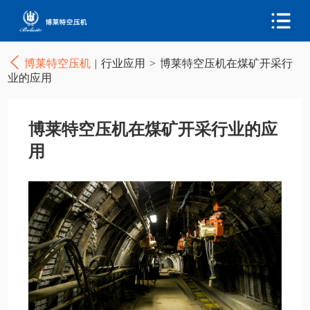
博莱特空压机
|
行业应用
>
博莱特空压机在煤矿开采行
业的应用
博莱特空压机在煤矿开采行业的应
用