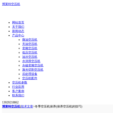
博莱特空压机
网站首页
关于我们
新闻动态
产品中心
微油空压机
无油空压机
变频空压机
低压空压机
油冷空压机
水润滑空压机
永磁变频空压机
激光切割空压机
后处理设备
空压机配件
空压机参数
行业应用
客户案例
联系我们
13929218862
博莱特空压机
|
技术文章
>
冬季空压机保养(保养空压机的技巧)