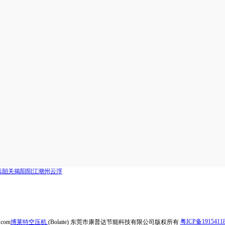
远
韶关
揭阳
阳江
潮州
云浮
.com
博莱特空压机
(Bolaite) 东莞市康普达节能科技有限公司版权所有
粤ICP备1915411