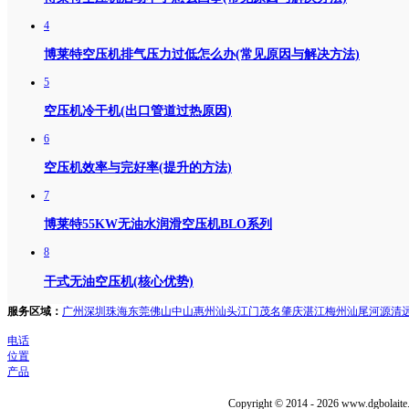
4
博莱特空压机排气压力过低怎么办(常见原因与解决方法)
5
空压机冷干机(出口管道过热原因)
6
空压机效率与完好率(提升的方法)
7
博莱特55KW无油水润滑空压机BLO系列
8
干式无油空压机(核心优势)
服务区域：
广州
深圳
珠海
东莞
佛山
中山
惠州
汕头
江门
茂名
肇庆
湛江
梅州
汕尾
河源
清
电话
位置
产品
Copyright © 2014 - 2026 www.dgbolaite