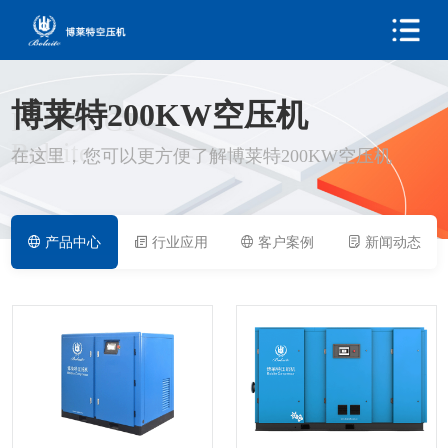
博莱特200KW空压机
PRODUCT
Bolaite
在这里，您可以更方便了解博莱特200KW空压机
产品中心
行业应用
客户案例
新闻动态