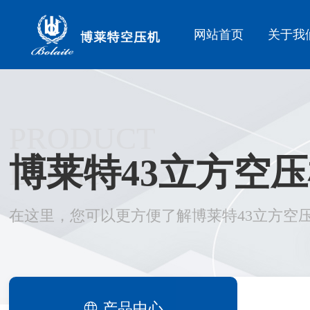
网站首页
关于我
PRODUCT
博莱特43立方空
Bolaite
在这里，您可以更方便了解博莱特43立方空
产品中心