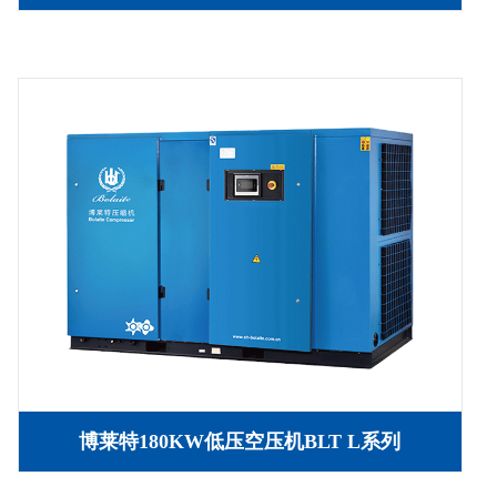
博莱特180KW低压空压机BLT L系列