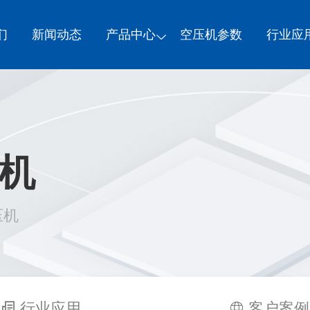
们
新闻动态
产品中心
空压机参数
行业应
压机
压机
行业应用
客户案例