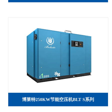
博莱特250KW节能空压机BLT S系列