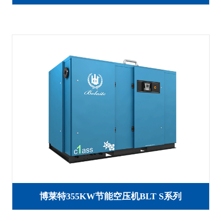
博莱特355KW节能空压机BLT S系列