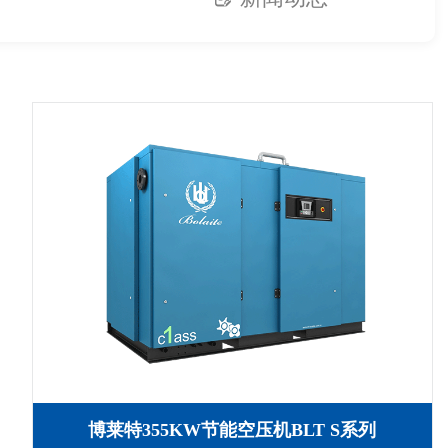
博莱特355KW节能空压机BLT S系列