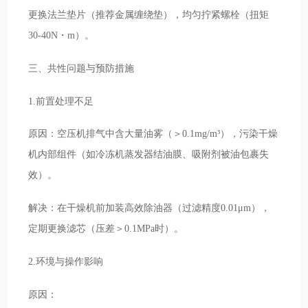
更换法兰垫片（推荐金属缠绕垫），均匀拧紧螺栓（扭矩
30-40N・m）。
三、共性问题与预防措施
1.前置处理不足
原因：空压机排气中含大量油雾（＞0.1mg/m³），污染干燥
机内部组件（如冷冻机蒸发器结油膜、吸附剂被油包裹失
效）。
解决：在干燥机前加装高效除油器（过滤精度0.01μm），
定期更换滤芯（压差＞0.1MPa时）。
2.环境与操作影响
原因：