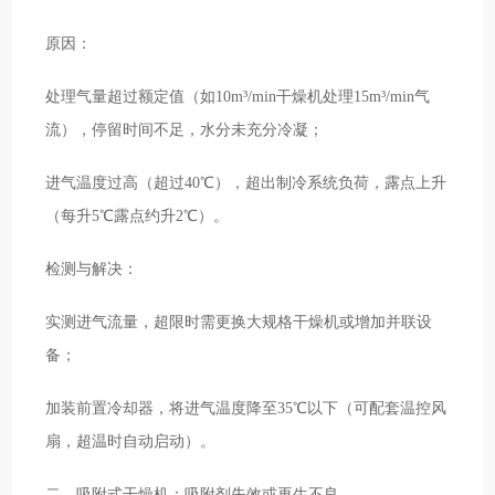
原因：
处理气量超过额定值（如10m³/min干燥机处理15m³/min气
流），停留时间不足，水分未充分冷凝；
进气温度过高（超过40℃），超出制冷系统负荷，露点上升
（每升5℃露点约升2℃）。
检测与解决：
实测进气流量，超限时需更换大规格干燥机或增加并联设
备；
加装前置冷却器，将进气温度降至35℃以下（可配套温控风
扇，超温时自动启动）。
二、吸附式干燥机：吸附剂失效或再生不良