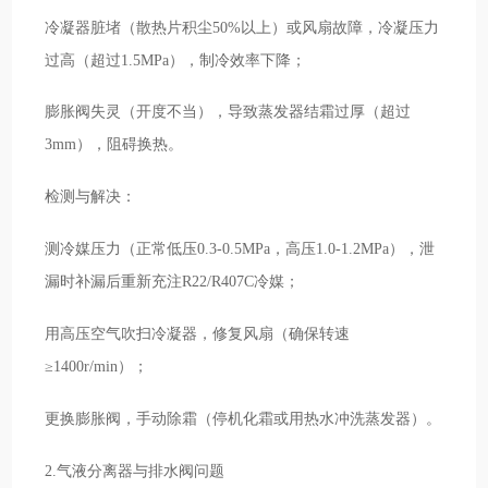
冷凝器脏堵（散热片积尘50%以上）或风扇故障，冷凝压力
过高（超过1.5MPa），制冷效率下降；
膨胀阀失灵（开度不当），导致蒸发器结霜过厚（超过
3mm），阻碍换热。
检测与解决：
测冷媒压力（正常低压0.3-0.5MPa，高压1.0-1.2MPa），泄
漏时补漏后重新充注R22/R407C冷媒；
用高压空气吹扫冷凝器，修复风扇（确保转速
≥1400r/min）；
更换膨胀阀，手动除霜（停机化霜或用热水冲洗蒸发器）。
2.气液分离器与排水阀问题