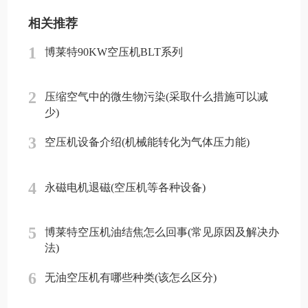
相关推荐
1
博莱特90KW空压机BLT系列
2
压缩空气中的微生物污染(采取什么措施可以减
少)
3
空压机设备介绍(机械能转化为气体压力能)
4
永磁电机退磁(空压机等各种设备)
5
博莱特空压机油结焦怎么回事(常见原因及解决办
法)
6
无油空压机有哪些种类(该怎么区分)