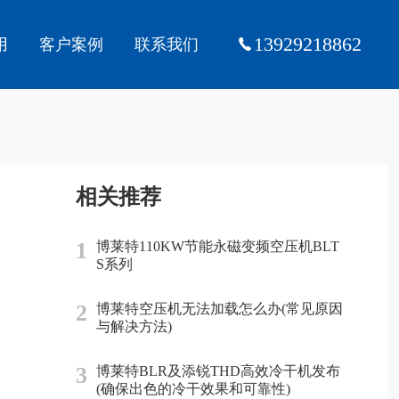
13929218862
用
客户案例
联系我们
相关推荐
1
博莱特110KW节能永磁变频空压机BLT
S系列
2
博莱特空压机无法加载怎么办(常见原因
与解决方法)
3
博莱特BLR及添锐THD高效冷干机发布
(确保出色的冷干效果和可靠性)