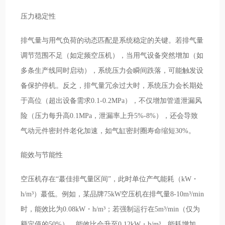
压力稳定性
排气量与用气负荷的动态匹配是系统稳定的关键。若排气量
调节范围不足（如定频空压机），当用气设备突然增加（如
多条生产线同时启动），系统压力会瞬间跌落，可能触发设
备保护停机。反之，排气量冗余过大时，系统压力会长期处
于高位（超出设备需求0.1-0.2MPa），不仅增加管道泄漏风
险（压力每升高0.1MPa，泄漏率上升5%-8%），还会导致
气动元件密封件老化加速，如气缸密封圈寿命缩短30%。
能效与节能性
空压机存在“蕞佳排气量区间”，此时单位产气能耗（kW・
h/m³）蕞低。例如，某品牌75kW空压机在排气量8-10m³/min
时，能效比为0.08kW・h/m³；若强制运行在5m³/min（仅为
额定值的50%），能效比会升至0.12kW・h/m³，能耗增加