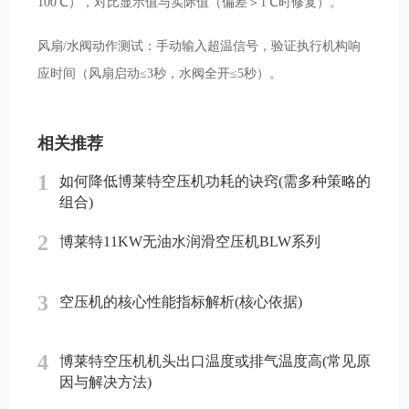
100℃），对比显示值与实际值（偏差＞1℃时修复）。
风扇/水阀动作测试：手动输入超温信号，验证执行机构响
应时间（风扇启动≤3秒，水阀全开≤5秒）。
相关推荐
1
如何降低博莱特空压机功耗的诀窍(需多种策略的
组合)
2
博莱特11KW无油水润滑空压机BLW系列
3
空压机的核心性能指标解析(核心依据)
4
博莱特空压机机头出口温度或排气温度高(常见原
因与解决方法)