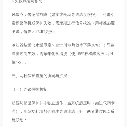
3.失效风险与预防
风险点：传感器故障（如接线松动导致温度误报）：可能引
发频繁停机或保护失效，需定期进行信号校准（用标准热源
测试，偏差＞2℃时更换）；
冷却器结垢（水垢厚度＞1mm时散热效率下降30%）：导致
温度控制失效，需每年化学清洗（使用5%柠檬酸溶液，pH
值4-5）。
三、两种保护措施的协同与扩展
（一）连锁保护机制
超压与超温保护并非独立运作，当系统超压时（如进气阀卡
滞），压缩功耗增加会同步导致油温上升，两者通过PLC系
统联动：