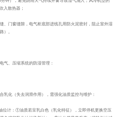
30分钟），避免阴雨天气持续开窗导致湿气涌入；风冷机型的
接吹入散热器；
缝、门窗缝隙，电气柜底部进线孔用防火泥密封，阻止室外湿
路）。
电气、压缩系统的防湿管理：
合乳化（失去润滑作用），需强化油质监控与维护：
观察油位计：①油质若呈乳白色（乳化特征），立即停机更换空压