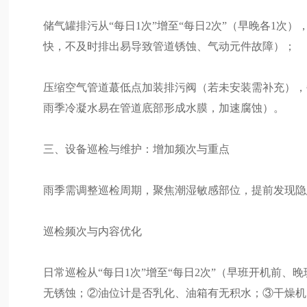
储气罐排污从“每日1次”增至“每日2次”（早晚各1次）
快，不及时排出易导致管道锈蚀、气动元件故障）；
压缩空气管道蕞低点加装排污阀（若未安装需补充），
雨季冷凝水易在管道底部形成水膜，加速腐蚀）。
三、设备巡检与维护：增加频次与重点
雨季需调整巡检周期，聚焦潮湿敏感部位，提前发现隐
巡检频次与内容优化
日常巡检从“每日1次”增至“每日2次”（早班开机前
无锈蚀；②油位计是否乳化、油箱有无积水；③干燥机出