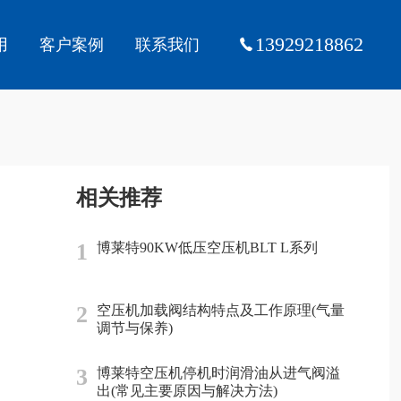
13929218862
用
客户案例
联系我们
相关推荐
1
博莱特90KW低压空压机BLT L系列
2
空压机加载阀结构特点及工作原理(气量
调节与保养)
3
博莱特空压机停机时润滑油从进气阀溢
出(常见主要原因与解决方法)