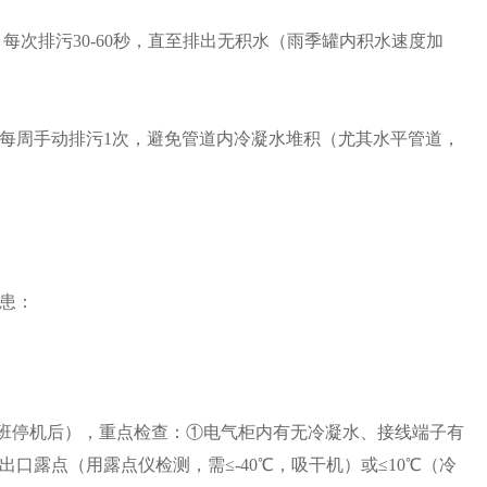
，每次排污30-60秒，直至排出无积水（雨季罐内积水速度加
每周手动排污1次，避免管道内冷凝水堆积（尤其水平管道，
患：
、晚班停机后），重点检查：①电气柜内有无冷凝水、接线端子有
口露点（用露点仪检测，需≤-40℃，吸干机）或≤10℃（冷