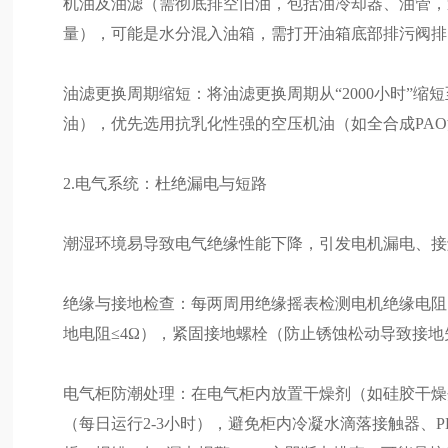
机油及油滤（需彻底排空旧油，包括油冷却器、油管，
量），可能是水分混入油箱，需打开油箱底部排污阀排
油滤更换周期缩短：将油滤更换周期从“2000小时”缩短
油），优先选用抗乳化性强的空压机油（如全合成PA
2.电气系统：杜绝漏电与短路
潮湿环境易导致电气绝缘性能下降，引发电机漏电、接
绝缘与接地检查：每两周用绝缘摇表检测电机绝缘电阻（
地电阻≤4Ω），紧固接地螺栓（防止锈蚀松动导致接地
电气柜防潮处理：在电气柜内放置干燥剂（如硅胶干燥
（每日运行2-3小时），避免柜内冷凝水滴落接触器、