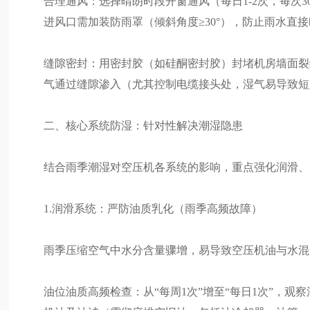
合理通风：选择晴朗时段开窗通风（每日1-2次，每次
进风口需加装防雨罩（倾斜角度≥30°），防止雨水直
缝隙密封：用密封胶（如硅酮密封胶）封堵机房墙面裂
气通过缝隙渗入（尤其控制电缆接头处，湿气易导致短
二、核心系统防湿：针对性解决潮湿隐患
结合雨季潮湿对空压机各系统的影响，重点强化润滑、
1.润滑系统：严防油质乳化（雨季高频故障）
雨季压缩空气中水分含量骤增，易导致空压机油与水混
油位油质高频检查：从“每周1次”增至“每日1次”，