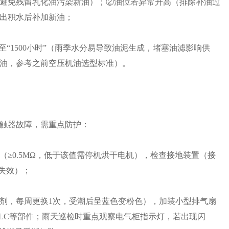
避免残留乳化油污染新油）；②油位若异常升高（排除补油过
出积水后补加新油；
至“1500小时”（雨季水分易导致油泥生成，堵塞油滤影响供
O油，参考之前空压机油选型标准）。
触器故障，需重点防护：
≥0.5MΩ，低于该值需停机烘干电机），检查接地装置（接
失效）；
剂，每周更换1次，受潮后呈蓝色变粉色），加装小型排气扇
PLC等部件；雨天巡检时重点观察电气柜指示灯，若出现闪