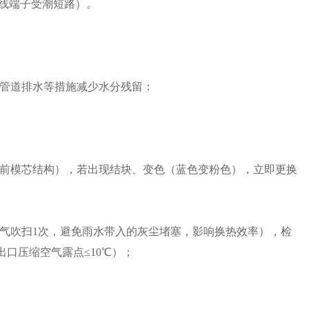
接线端子受潮短路）。
管道排水等措施减少水分残留：
前模芯结构），若出现结块、变色（蓝色变粉色），立即更换
气吹扫1次，避免雨水带入的灰尘堵塞，影响换热效率），检
（出口压缩空气露点≤10℃）；