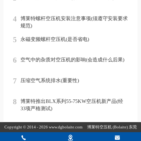
4
博莱特螺杆空压机安装注意事项(须遵守安装要求
规范)
5
永磁变频螺杆空压机(是否省电)
6
空气中的杂质对空压机的影响(会造成什么后果)
7
压缩空气系统排水(重要性)
8
博莱特推出BLX系列55-75KW空压机新产品(经
33项严格测试)
Copyright © 2014 - 2026 www.dgbolaite.com
博莱特空压机
(Bolaite) 东莞
市康普达节能科技有限公司版权所有
粤ICP备19154118号-4
粤公网