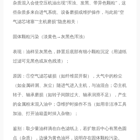
杂质混入会使空压机油出现“浑浊、发黑、带异色颗粒”，这
些杂质多来自进气系统、设备磨损或维护操作，与此前“空
气滤芯堵塞”“主机磨损”隐患相关：
固体颗粒污染（淡黄色→灰黑色浑浊）
表现：油样呈灰黑色，静置后底部有细小颗粒沉淀（用滤纸
过滤可见黑色或灰色残渣）；
原因：①空气滤芯破损（如纤维层开裂），大气中的粉尘
（如金属碎屑、灰尘）随进气进入主机，与油混合；②主机
转子、轴承磨损（如转子间隙过大、轴承润滑不足），产生
的金属粉末混入油中；③维护时操作不当（如用非洁净工具
加油、打开油箱盖时掉入杂物）；
鉴别：取少量油样滴在白色滤纸上，若扩散后中心有黑色圆
点（杂质），边缘为黄色油环，说明存在固体颗粒污染。