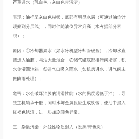
严重进水（乳白色→灰白色带沉淀）
表现：油样呈灰白色糊状，底部有明显水层（可通过油位计
观察到分层线），同时伴随油位异常升高（水占据部分容
积）；
原因：①冷却器漏水（如水冷机型冷却管破裂），冷却水直
接进入油腔，与油大量混合；②储气罐底部排污阀堵塞，积
水倒灌回油箱；③进气口吸入雨水（如机房进水，进气阀未
做防雨处理）；
危害：水会破坏油膜的润滑性能（水的黏度远低于油），导
致主机轴承干磨，同时水与金属反应生成铁锈，使油中混入
红褐色锈渣，进一步加剧颜色异常。
三、杂质污染：外源性物质混入（发黑/带色斑）