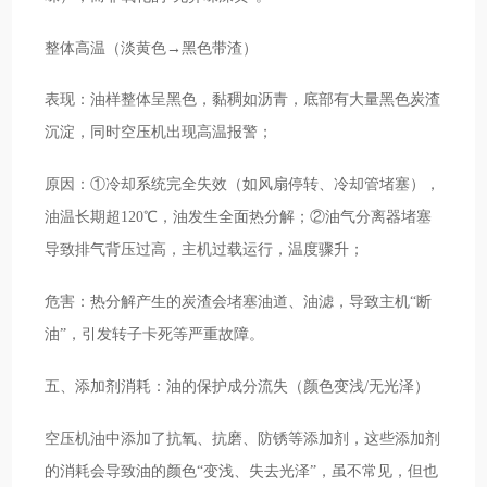
整体高温（淡黄色→黑色带渣）
表现：油样整体呈黑色，黏稠如沥青，底部有大量黑色炭渣
沉淀，同时空压机出现高温报警；
原因：①冷却系统完全失效（如风扇停转、冷却管堵塞），
油温长期超120℃，油发生全面热分解；②油气分离器堵塞
导致排气背压过高，主机过载运行，温度骤升；
危害：热分解产生的炭渣会堵塞油道、油滤，导致主机“断
油”，引发转子卡死等严重故障。
五、添加剂消耗：油的保护成分流失（颜色变浅/无光泽）
空压机油中添加了抗氧、抗磨、防锈等添加剂，这些添加剂
的消耗会导致油的颜色“变浅、失去光泽”，虽不常见，但也