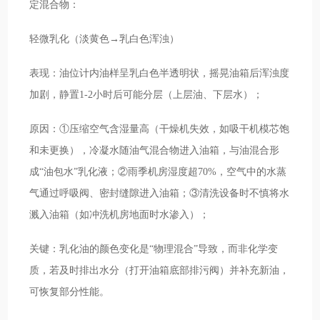
定混合物：
轻微乳化（淡黄色→乳白色浑浊）
表现：油位计内油样呈乳白色半透明状，摇晃油箱后浑浊度
加剧，静置1-2小时后可能分层（上层油、下层水）；
原因：①压缩空气含湿量高（干燥机失效，如吸干机模芯饱
和未更换），冷凝水随油气混合物进入油箱，与油混合形
成“油包水”乳化液；②雨季机房湿度超70%，空气中的水蒸
气通过呼吸阀、密封缝隙进入油箱；③清洗设备时不慎将水
溅入油箱（如冲洗机房地面时水渗入）；
关键：乳化油的颜色变化是“物理混合”导致，而非化学变
质，若及时排出水分（打开油箱底部排污阀）并补充新油，
可恢复部分性能。