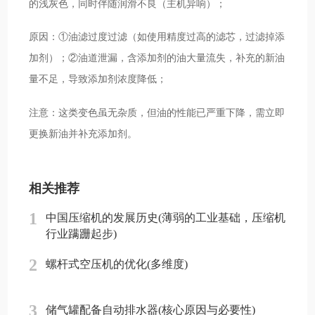
的浅灰色，同时伴随润滑不良（主机异响）；
原因：①油滤过度过滤（如使用精度过高的滤芯，过滤掉添
加剂）；②油道泄漏，含添加剂的油大量流失，补充的新油
量不足，导致添加剂浓度降低；
注意：这类变色虽无杂质，但油的性能已严重下降，需立即
更换新油并补充添加剂。
相关推荐
1
中国压缩机的发展历史(薄弱的工业基础，压缩机
行业蹒跚起步)
2
螺杆式空压机的优化(多维度)
3
储气罐配备自动排水器(核心原因与必要性)