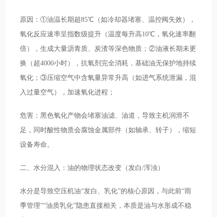
原因：①油温长期超85℃（如冷却器堵塞、温控阀失效），
氧化反应速率呈指数级提升（温度每升高10℃，氧化速率翻
倍），生成大量沥青质、炭渣等深色物质；②油液长期未更
换（超4000小时），抗氧剂完全消耗，基础油无保护地持续
氧化；③压缩空气中含氧量异常升高（如进气系统泄漏，混
入过量空气），加速氧化进程；
危害：黑色氧化产物会堵塞油滤、油道，导致主机润滑不
足，同时酸性物质会腐蚀金属部件（如轴承、转子），缩短
设备寿命。
二、水分混入：油的物理状态改变（发白/浑浊）
水分是导致空压机油“发白、乳化”的核心原因，与此前“雨
季管理”“油质乳化”隐患直接相关，本质是油与水形成不稳