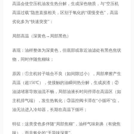
高温会使空压机油发生热分解，生成深色物质，与“空压机
高温过载”隐患直接相关，区别于氧化的“缓慢变色”，高温
劣化多为“快速突变”：
局部高温（深黄色→局部黑色）
表现：油样整体为深黄色，但底部或靠近油滤处有黑色焦状
物，同时伴随焦糊味；
原因：①主机转子啮合不良（如间隙过小），局部摩擦产生
高温（超150℃），使接触的油瞬间热分解，生成炭渣；②
油滤堵塞导致油流不畅，局部油液长时间停滞在高温区（如
主机排气端），发生热氧化；③温控阀卡滞在“小循环”位，
油无法进入冷却器，长期在高温下循环；
特征：这类变色多伴随“局部焦糊”，油样气味刺鼻（有烧焦
味），而非氧化的“无异味深黄”。