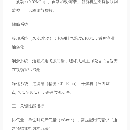
（波动≤±0.02MPa）、自动加载/卸载。智能机型支持物联网
监控，可远程调节参数。
辅助系统：
冷却系统（风冷/水冷）：控制排气温度≤100℃，避免润滑
油劣化；
润滑系统：活塞式用飞溅润滑，螺杆式用压力喷油（油位需
在视镜1/2-2/3处）；
净化系统：过滤器（精度0.01-10μm）+干燥机（压力露
点-40℃至10℃），确保气源洁净。
三、关键性能指标
排气量：单位时间产气量（m³/min），需匹配用气需求（通
常预留10%-20%冗余）；