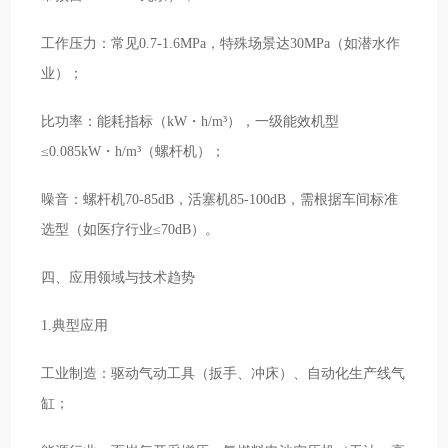
工作压力：常见0.7-1.6MPa，特殊场景达30MPa（如潜水作
业）；
比功率：能耗指标（kW・h/m³），一级能效机型
≤0.085kW・h/m³（螺杆机）；
噪音：螺杆机70-85dB，活塞机85-100dB，需根据车间标准
选型（如医疗行业≤70dB）。
四、应用领域与技术趋势
1.典型应用
工业制造：驱动气动工具（扳手、冲床）、自动化生产线气
缸；