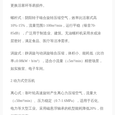
更换活塞环等易损件。
螺杆式：阴阳转子啮合旋转压缩空气，效率比活塞式高
10%-15%，流量范围1-100m³/min，运行平稳（噪音70-
85dB），广泛用于制造业、建筑。无油螺杆机采用水或涂
层密封，满足食品、医疗等洁净需求。
涡旋式：静涡旋与动涡旋啮合压缩，体积小、能耗低（比功
率≤0.08kW・h/m³），适合小流量（≤5m³/min）精密场景，
如实验室、电子车间。
2.动力式空压机
离心式：靠叶轮高速旋转产生离心力压缩空气，流量大
（≥50m³/min）、压力稳定（0.7-1.6MPa），适用于石化、
电力等大型工业。采用磁悬浮轴承的机型能耗降低20%，但