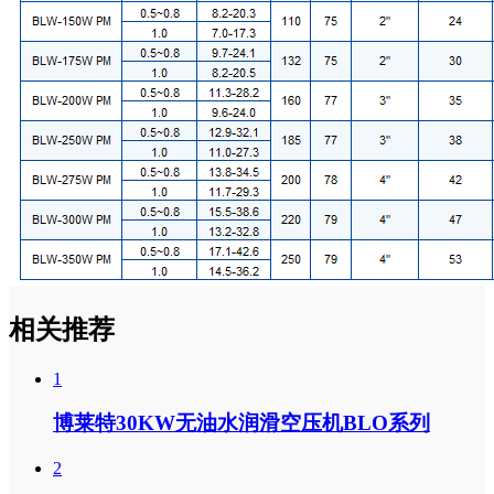
相关推荐
1
博莱特30KW无油水润滑空压机BLO系列
2