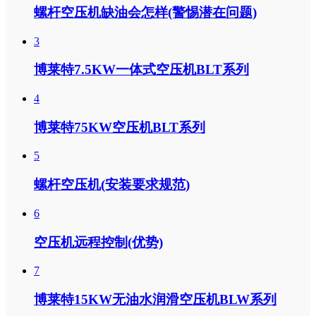
螺杆空压机缺油会怎样(警惕潜在问题)
3
博莱特7.5KW一体式空压机BLT系列
4
博莱特75KW空压机BLT系列
5
螺杆空压机(安装要求规范)
6
空压机远程控制(优势)
7
博莱特15KW无油水润滑空压机BLW系列