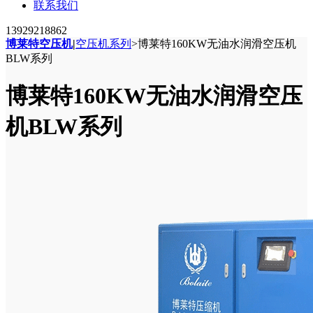
联系我们
13929218862
博莱特空压机
|
空压机系列
>
博莱特160KW无油水润滑空压机
BLW系列
博莱特160KW无油水润滑空压
机BLW系列