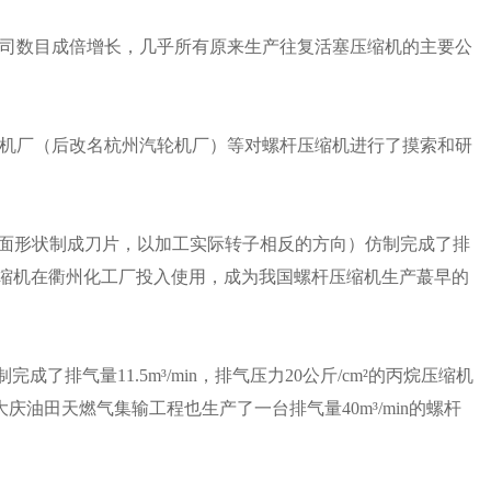
公司数目成倍增长，几乎所有原来生产往复活塞压缩机的主要公
透平机厂（后改名杭州汽轮机厂）等对螺杆压缩机进行了摸索和研
端面形状制成刀片，以加工实际转子相反的方向）仿制完成了排
2型螺杆压缩机在衢州化工厂投入使用，成为我国螺杆压缩机生产蕞早的
成了排气量11.5m³/min，排气压力20公斤/cm²的丙烷压缩机
为大庆油田天燃气集输工程也生产了一台排气量40m³/min的螺杆