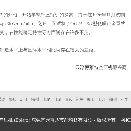
的介绍，开始单螺杆压缩机的探索，终于在1976年11月试制
kW/(m³/min)。之后，又试制了OG23—9/7型低噪声全罩式
究，在性能稳定特性等方面尚存在许多不足。
制造水平上与国际水平相比尚存在较大的差距。
云浮博莱特空压机
服务商
茂名
肇庆
湛江
梅州
汕尾
河源
清远
韶关
揭阳
阳江
潮州
云浮
空压机
(Bolaite) 东莞市康普达节能科技有限公司版权所有
粤IC