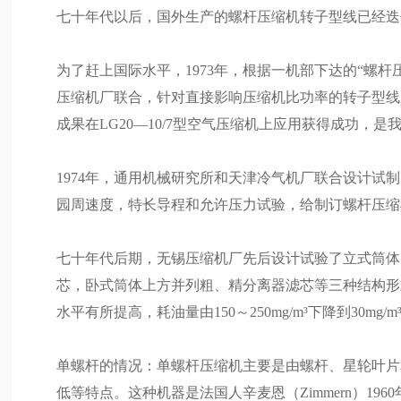
七十年代以后，国外生产的螺杆压缩机转子型线已经迭
为了赶上国际水平，1973年，根据一机部下达的“螺
压缩机厂联合，针对直接影响压缩机比功率的转子型线
成果在LG20—10/7型空气压缩机上应用获得成功，
1974年，通用机械研究所和天津冷气机厂联合设计试制了L
园周速度，特长导程和允许压力试验，给制订螺杆压缩
七十年代后期，无锡压缩机厂先后设计试验了立式筒体
芯，卧式筒体上方并列粗、精分离器滤芯等三种结构形
水平有所提高，耗油量由150～250mg/m³下降到30mg/
单螺杆的情况：单螺杆压缩机主要是由螺杆、星轮叶片
低等特点。这种机器是法国人辛麦恩（Zimmern）19