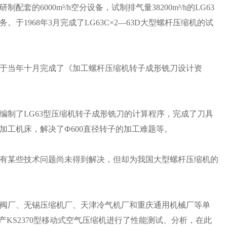
6000m³/h空分设备，试制排气量38200m³/h的LG63
1968年3月完成了LG63C×2—63D大型螺杆压缩机的试
于当年十月完成了《加工螺杆压缩机转子成形铣刀设计资
编制了LG63型压缩机转子成形铣刀的计算程序，完成了刀具
加工机床，解决了Ф600直径转子的加工难题等。
有某些技术问题尚未得到解决，但却为我国大型螺杆压缩机的
海气阀厂、无锡压缩机厂、天津冷气机厂和重庆通用机械厂等单
日本产KS2370型移动式空气压缩机进行了性能测试、分析，在此