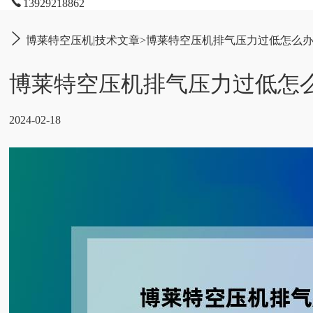
13929218862
博莱特空压机
|
技术文章
>
博莱特空压机排气压力过低怎么办
博莱特空压机排气压力过低怎么
2024-02-18