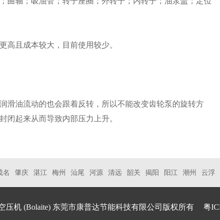
；曲轴；吸油管；转子座圈；外转子；内转子；油泵盖；定位
更高且成本较大，目前使用较少。
润滑油流动的也会跟着反转，所以不能改变齿轮泵的旋转方
封闭起来从而导致内部压力上升。
茂名
肇庆
湛江
梅州
汕尾
河源
清远
韶关
揭阳
阳江
潮州
云浮
空压机
(Bolaite) 东莞市康普达节能科技有限公司版权所有
粤IC