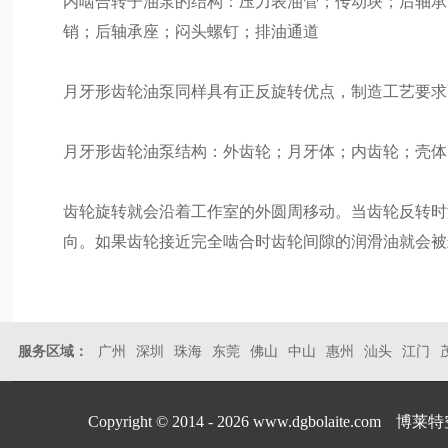
内啮合转子油泵的结构：压力表油管；传动块；后轴承
销；后轴承座；闷头螺钉；排油通道
月牙形齿轮油泵同样具有正反旋转优点，制造工艺要求
月牙形齿轮油泵结构：外齿轮；月牙体；内齿轮；壳体
齿轮旋转就会沿着工作室的外圆周移动。当齿轮反转时
向。如果齿轮接近完全啮合时齿轮间隙的润滑油就会被
服务区域：
广州
深圳
珠海
东莞
佛山
中山
惠州
汕头
江门
Copyright © 2014 - 2026 www.dgbolaite.com
博莱特