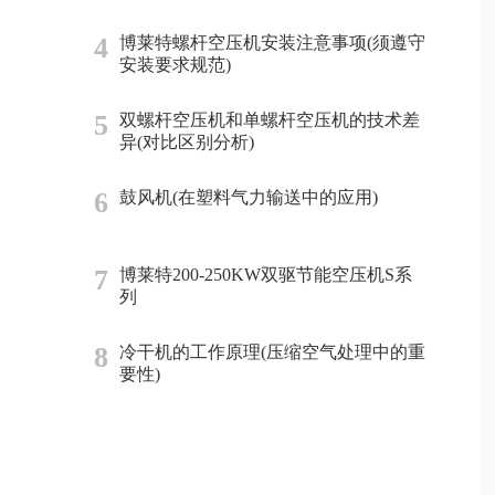
4
博莱特螺杆空压机安装注意事项(须遵守
安装要求规范)
5
双螺杆空压机和单螺杆空压机的技术差
异(对比区别分析)
6
鼓风机(在塑料气力输送中的应用)
7
博莱特200-250KW双驱节能空压机S系
列
8
冷干机的工作原理(压缩空气处理中的重
要性)