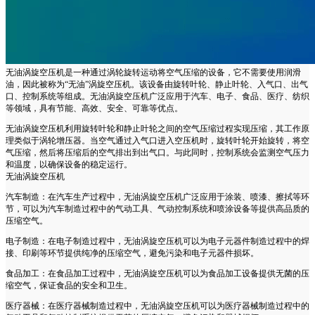
无油涡旋空压机是一种通过涡轮旋转运动将空气压缩的设备，它不需要使用润滑
油，因此被称为“无油”涡旋空压机。该设备由旋转叶轮、静止叶轮、入气口、出气
口、控制系统等组成。无油涡旋空压机广泛应用于汽车、电子、食品、医疗、纺织
等领域，具有节能、高效、安全、可靠等优点。
无油涡旋空压机利用旋转叶轮和静止叶轮之间的空气压缩过程实现压缩，其工作原
理类似于涡轮增压器。当空气通过入气口进入空压机时，旋转叶轮开始旋转，将空
气压缩，然后将压缩后的空气排出到出气口。与此同时，控制系统会监测空气压力
和温度，以确保设备的稳定运行。
无油涡旋空压机
汽车制造：在汽车生产过程中，无油涡旋空压机广泛应用于涂装、喷漆、擦拭等环
节，可以为汽车制造过程中的气动工具、气动控制系统和喷涂设备等提供高品质的
压缩空气。
电子制造：在电子制造过程中，无油涡旋空压机可以为电子元器件制造过程中的焊
接、印刷等环节提供纯净的压缩空气，避免污染和电子元器件损坏。
食品加工：在食品加工过程中，无油涡旋空压机可以为食品加工设备提供无菌的压
缩空气，保证食品的安全和卫生。
医疗器械：在医疗器械制造过程中，无油涡旋空压机可以为医疗器械制造过程中的