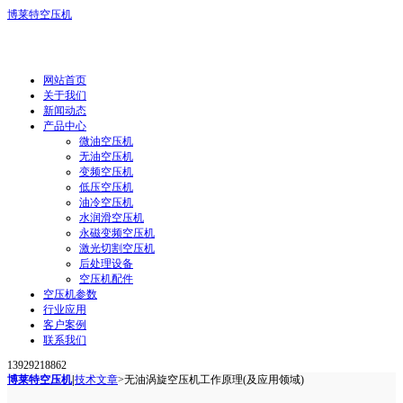
博莱特空压机
网站首页
关于我们
新闻动态
产品中心
微油空压机
无油空压机
变频空压机
低压空压机
油冷空压机
水润滑空压机
永磁变频空压机
激光切割空压机
后处理设备
空压机配件
空压机参数
行业应用
客户案例
联系我们
13929218862
博莱特空压机
|
技术文章
>
无油涡旋空压机工作原理(及应用领域)