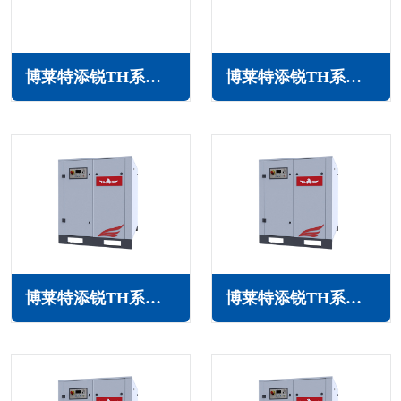
博莱特添锐TH系列30KW空压机
博莱特添锐TH系列22KW空压机
博莱特添锐TH系列18.5KW空压机
博莱特添锐TH系列11KW空压机