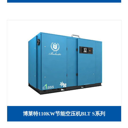
博莱特110KW节能空压机BLT S系列