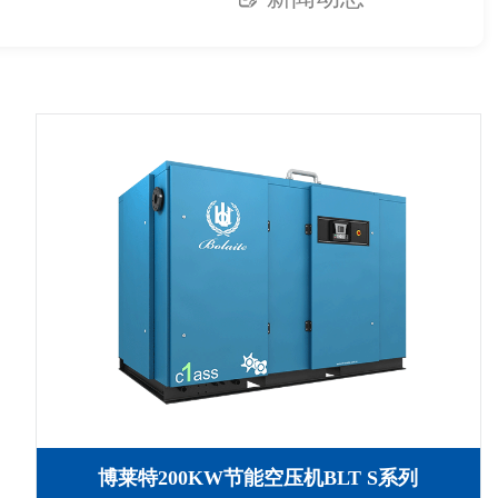
博莱特200KW节能空压机BLT S系列