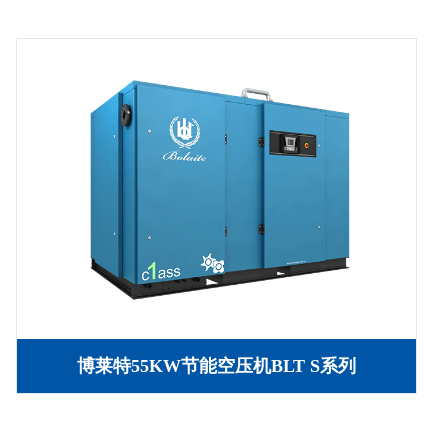
博莱特55KW节能空压机BLT S系列