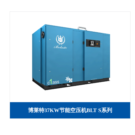
博莱特37KW节能空压机BLT S系列