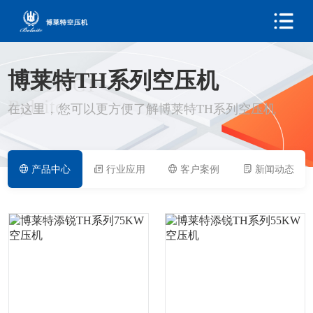
博莱特TH系列空压机
PRODUCT
Bolaite
在这里，您可以更方便了解博莱特TH系列空压机
产品中心
行业应用
客户案例
新闻动态