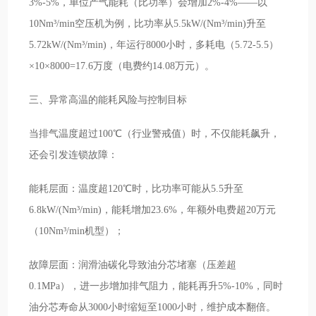
3%-5%，单位产气能耗（比功率）会增加2%-4%——以
10Nm³/min空压机为例，比功率从5.5kW/(Nm³/min)升至
5.72kW/(Nm³/min)，年运行8000小时，多耗电（5.72-5.5）
×10×8000=17.6万度（电费约14.08万元）。
三、异常高温的能耗风险与控制目标
当排气温度超过100℃（行业警戒值）时，不仅能耗飙升，
还会引发连锁故障：
能耗层面：温度超120℃时，比功率可能从5.5升至
6.8kW/(Nm³/min)，能耗增加23.6%，年额外电费超20万元
（10Nm³/min机型）；
故障层面：润滑油碳化导致油分芯堵塞（压差超
0.1MPa），进一步增加排气阻力，能耗再升5%-10%，同时
油分芯寿命从3000小时缩短至1000小时，维护成本翻倍。