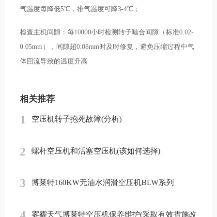
气温度每降低5℃，排气温度可降3-4℃；
检查主机间隙：每10000小时检测转子啮合间隙（标准0.02-
0.05mm），间隙超0.08mm时及时修复，避免压缩过程中气
体回流导致的温度升高
相关推荐
1
空压机转子抱死故障(分析)
2
螺杆空压机和活塞空压机(该如何选择)
3
博莱特160KW无油水润滑空压机BLW系列
4
雾霾天气博莱特空压机保养维护(采取有效措施改