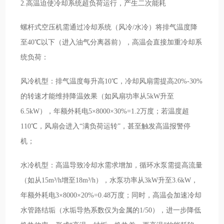
2.高温迫使冷却系统超负荷运行，产生二次能耗
螺杆式空压机需通过冷却系统（风冷/水冷）将排气温度降
至40℃以下（进入油气分离器前），高温会直接加重冷却系
统负荷：
风冷机型：排气温度每升高10℃，冷却风扇需提高20%-30%
的转速才能维持降温效果（如风扇功率从5kW升至
6.5kW），年额外耗电5×8000×30%=1.2万度；若温度超
110℃，风扇会进入“满负荷运转”，甚至触发高温报警停
机；
水冷机型：高温导致冷却水需求增加，循环水泵需提高流量
（如从15m³/h增至18m³/h），水泵功率从3kW升至3.6kW，
年额外耗电3×8000×20%=0.48万度；同时，高温会加速冷却
水管路结垢（水垢导热系数仅为金属的1/50），进一步降低