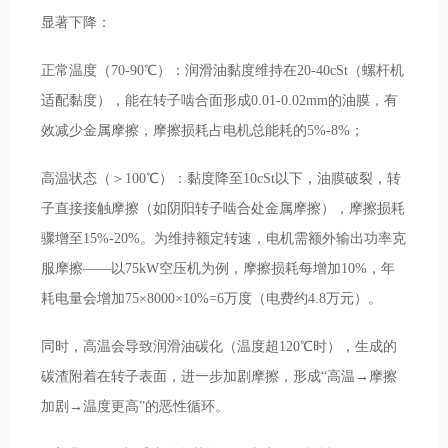
显著下降：
正常温度（70-90℃）：润滑油黏度维持在20-40cSt（螺杆机
适配黏度），能在转子啮合面形成0.01-0.02mm的油膜，有
效减少金属摩擦，摩擦损耗占电机总能耗的5%-8%；
高温状态（＞100℃）：黏度降至10cSt以下，油膜破裂，转
子直接接触摩擦（如阴阳转子啮合处金属摩擦），摩擦损耗
骤增至15%-20%。为维持额定转速，电机需额外输出功率克
服摩擦——以75kW空压机为例，摩擦损耗每增加10%，年
耗电量会增加75×8000×10%=6万度（电费约4.8万元）。
同时，高温会导致润滑油碳化（温度超120℃时），生成的
碳渣附着在转子表面，进一步加剧摩擦，形成“高温→摩擦
加剧→温度更高”的恶性循环。