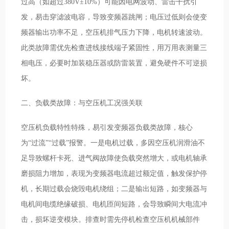
过高（如超过380V±10%）可能因电网波动、雷击干扰引
发，易击穿滤波电容，导致变频器跳闸；电压过低则会使变
频器输出功率不足，空压机排气压力下降，电机转速波动。
此类故障需优先检查进线接线端子紧固性，用万用表测量三
相电压，必要时加装稳压器或防雷装置，避免硬件不可逆损
坏。
二、负载类故障：与空压机工况强关联
空压机负载特性特殊，易引发变频器负载类故障，核心
为“过流”“过载”报警。一是电机过载，多因空压机润滑油不
足导致螺杆卡死、进气阀故障使负载突然增大，或电机轴承
磨损阻力增加，表现为变频器电流超过额定值，触发保护停
机，长期过载会烧毁电机绕组；二是输出短路，如变频器与
电机间电缆绝缘破损、电机匝间短路，会导致瞬间大电流冲
击，损坏逆变模块。排查时需先停机检查空压机机械部件