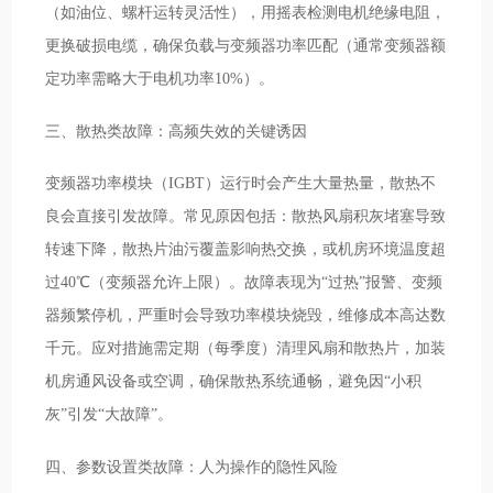
（如油位、螺杆运转灵活性），用摇表检测电机绝缘电阻，
更换破损电缆，确保负载与变频器功率匹配（通常变频器额
定功率需略大于电机功率10%）。
三、散热类故障：高频失效的关键诱因
变频器功率模块（IGBT）运行时会产生大量热量，散热不
良会直接引发故障。常见原因包括：散热风扇积灰堵塞导致
转速下降，散热片油污覆盖影响热交换，或机房环境温度超
过40℃（变频器允许上限）。故障表现为“过热”报警、变频
器频繁停机，严重时会导致功率模块烧毁，维修成本高达数
千元。应对措施需定期（每季度）清理风扇和散热片，加装
机房通风设备或空调，确保散热系统通畅，避免因“小积
灰”引发“大故障”。
四、参数设置类故障：人为操作的隐性风险