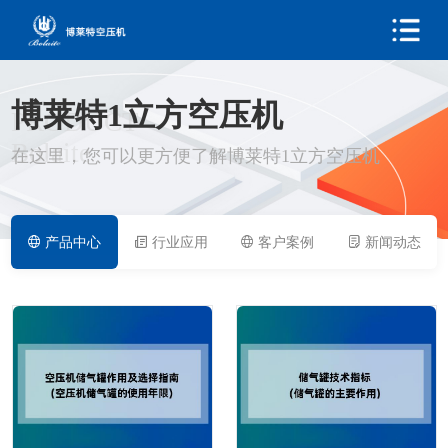
博莱特1立方空压机
PRODUCT
Bolaite
在这里，您可以更方便了解博莱特1立方空压机
产品中心
行业应用
客户案例
新闻动态