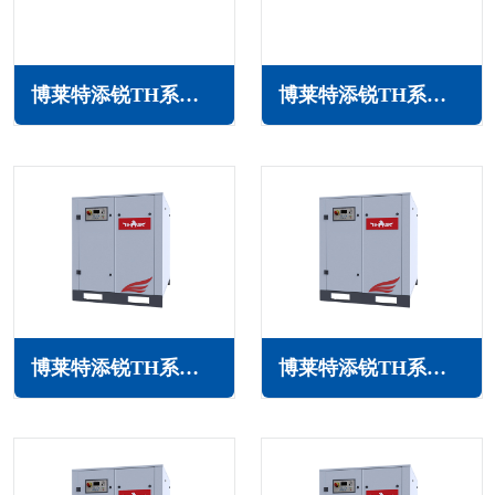
博莱特添锐TH系列30KW空压机
博莱特添锐TH系列22KW空压机
博莱特添锐TH系列18.5KW空压机
博莱特添锐TH系列11KW空压机