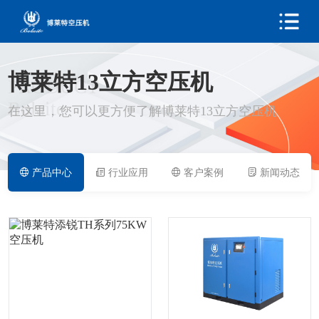
博莱特13立方空压机
PRODUCT
Bolaite
在这里，您可以更方便了解博莱特13立方空压机
产品中心
行业应用
客户案例
新闻动态