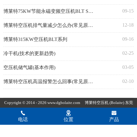
09-15
博莱特75KW节能永磁变频空压机BLT S系列
12-18
博莱特空压机排气量减少怎么办(常见原因与解决方法)
09-16
博莱特315KW空压机BLT系列
02-25
冷干机(技术的更新趋势)
03-05
空压机储气罐(基本作用)
02-10
博莱特空压机高温报警怎么回事(常见原因与解决办法)
Copyright © 2014 - 2026 www.dgbolaite.com
博莱特空压机
(Bolaite) 东莞
市康普达节能科技有限公司版权所有
粤ICP备19154118号-4
粤公网
电话
位置
产品
安备44190002007797